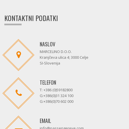
KONTAKTNI PODATKI
NASLOV
MARCELINO D.O.O.
Kranjčeva ulica 4; 3000 Celje
SI-Slovenija
TELEFON
T: +386 (0)59182800
G:+386(0)31 324 100
G:+386(0)70 602 000
EMAIL
info@passengereye.com