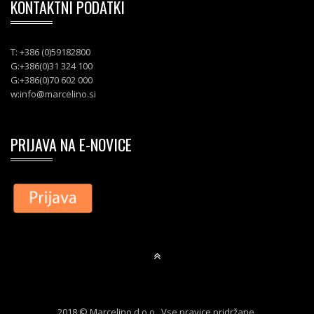
KONTAKTNI PODATKI
T: +386 (0)59182800
G:+386(0)31 324 100
G:+386(0)70 602 000
w:
info@marcelino.si
PRIJAVA NA E-NOVICE
2018 © Marcelino d.o.o.. Vse pravice pridržane.